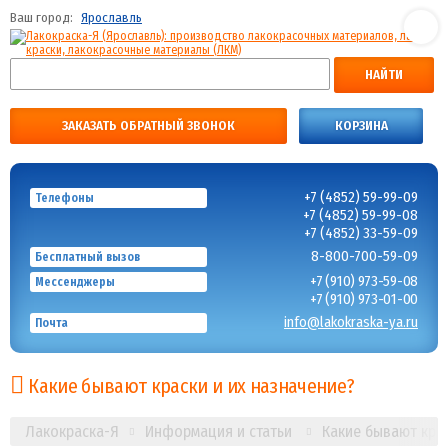
Ваш город:
Ярославль
НАЙТИ
ЗАКАЗАТЬ ОБРАТНЫЙ ЗВОНОК
КОРЗИНА
+7 (4852) 59-99-09
Телефоны
+7 (4852) 59-99-08
+7 (4852) 33-59-09
8-800-700-59-09
Бесплатный вызов
+7 (910) 973-59-08
Мессенджеры
+7 (910) 973-01-00
info@lakokraska-ya.ru
Почта
Какие бывают краски и их назначение?
Лакокраска-Я
Информация и статьи
Какие бывают крас