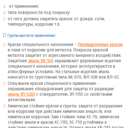
от применения;
типа поверхности под покраску
от чего должна защитить краска: от дождя, соли,
температуры, коррозии т.п.
Группы красок по применению:
Краски специального назначения –
Промышленные краски
и лаки от коррозии для металла. Покраска краской
металла защитит от агрессивного внешнего воздействия.
Защитная
эмаль ХВ-518
окрашивают деревянные изделия
специального назначения, которые эксплуатируются в
атмосферных условиях. На стальные изделия эмаль
наносится по грунтовкам типа АК-070, ФЛ-03К или ВЛ-02.
Спецэмали краски специального применения -
окрашивание оборудования для защиты от радиации:
эмаль ЭП-5285
с отвердителем, ЭП-1155 со свойствами
дезактивации.
Химически стойкие краски и грунты: защита от разрушения
или коррозии при действии химических веществ, или
химическая коррозия. Хим стойкие лаки ХС-76, химически
стойкие эмали и краски ХС-785, ХС-710 устойчивы к
действию химических веществ. Пленка эмали ХВ-785 после