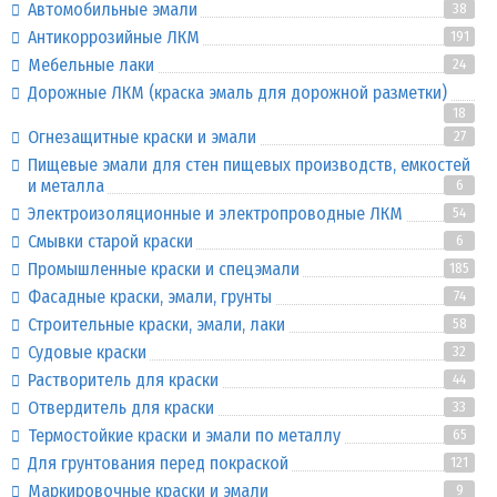
Автомобильные эмали
38
Антикоррозийные ЛКМ
191
Мебельные лаки
24
Дорожные ЛКМ (краска эмаль для дорожной разметки)
18
Огнезащитные краски и эмали
27
Пищевые эмали для стен пищевых производств, емкостей
и металла
6
Электроизоляционные и электропроводные ЛКМ
54
Смывки старой краски
6
Промышленные краски и спецэмали
185
Фасадные краски, эмали, грунты
74
Строительные краски, эмали, лаки
58
Судовые краски
32
Растворитель для краски
44
Отвердитель для краски
33
Термостойкие краски и эмали по металлу
65
Для грунтования перед покраской
121
Маркировочные краски и эмали
9