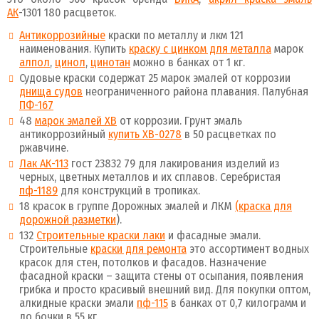
АК
-1301 180 расцветок.
Антикоррозийные
краски по металлу и лкм 121
наименования. Купить
краску с цинком для металла
марок
алпол
,
цинол
,
цинотан
можно в банках от 1 кг.
Судовые краски содержат 25 марок эмалей от коррозии
днища судов
неограниченного района плавания. Палубная
ПФ-167
48
марок эмалей ХВ
от коррозии. Грунт эмаль
антикоррозийный
купить ХВ-0278
в 50 расцветках по
ржавчине.
Лак АК-113
гост 23832 79 для лакирования изделий из
черных, цветных металлов и их сплавов. Серебристая
пф-1189
для конструкций в тропиках.
18 красок в группе Дорожных эмалей и ЛКМ
(краска для
дорожной разметки
).
132
Строительные краски лаки
и фасадные эмали.
Строительные
краски для ремонта
это ассортимент водных
красок для стен, потолков и фасадов. Назначение
фасадной краски – защита стены от осыпания, появления
грибка и просто красивый внешний вид. Для покупки оптом,
алкидные краски эмали
пф-115
в банках от 0,7 килограмм и
до бочки в 55 кг.