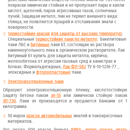
покраски химически стойкая и не пропускает пары и капли
кислот, щелочей, паров агрессивных газов, солнечных
лучей. Защищая металл, лкм не теряют внешнего вида:
глянца, не появляется пузырей и отслаивания эмали с
поверхности.
термостойкие краски для защиты от высоких температур
;
Специальные
термостойкие лаки по металлу:
Бакелитовые
лаки ЛБС и
битумные
лаки БТ, состоящие из раствора
каменноугольного пека в органическом растворителе. Лак
битумный бт купить для защиты металла, кирпича,
железобетона от агрессии газовых сред в канистрах и
бочках. Формальдегидные,
Лак ФЛ-582
ТУ 6-10-1236-77 ,
эпоксидные и
фторопластовые
лаки.
Электроизоляционные лаки
Образуют электроизоляционную пленку, кислотостойкую
защиту бетона лаком
эп-55
или химически стойкую лаком
ЭП-730
. Лаки эп производятся и продаются банками от 1
килограмма.
50 марок
красок автомобильных
эмалей и лакокрасочных
материалов.
Это около 500 красок бренда
ВИКА
,
акрил краска эмаль