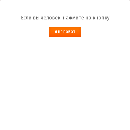
Ваш город:
Ярославль
Если вы человек, нажмите на кнопку
Я НЕ РОБОТ
НАЙТИ
КОРЗИНА
ЗАКАЗАТЬ ОБРАТНЫЙ ЗВОНОК
+7 (4852) 59-99-09
Телефоны
+7 (4852) 59-99-08
+7 (4852) 33-59-09
8-800-700-59-09
Бесплатный вызов
+7 (910) 973-59-08
Мессенджеры
+7 (910) 973-01-00
info@lakokraska-ya.ru
Почта