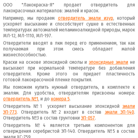
ООО "Лакокраска-Я" продает отвердитель для
лакокрасочных материалов: эмалей и красок.
Например, мы продаем
отвердитель эмали изур
, который
ускоряет высыхание и способствует сушке в естественных
температурах автоэмалей меламиноалкидной природы, марок
МЛ-12, МЛ-1110, МЛ-197.
Отвердители вводят в лкм перед его применением, так как
получаемая при этом смесь обладает малой
жизнеспособностью.
Краски на основе эпоксидной смолы и
эпоксидные эмали
не
высыхают при нормальной температуре без добавления
отвердителя. Кроме этого он придает пластичность
готовой лакокрасочной пленке покрытия.
Мы поможем купить нужный отвердитель, в комплекте к
эмалям. Для удобства, отвердителям присвоены номера:
отвердитель №1
, и до
номера 5
.
Отвердитель №1 ускоряет высыхание эпоксидной
эмали
ЭП-773
. Отвердитель №2 входит в состав
эмали ЭП-140
.
Отвердитель №3 в состав грунтовки
ЭП-057
.
Отвердитель №4 является третьим компонентом для
отверждения серебристой ЭП-140. Отвердитель №5 в состав
эмали ХС-759.