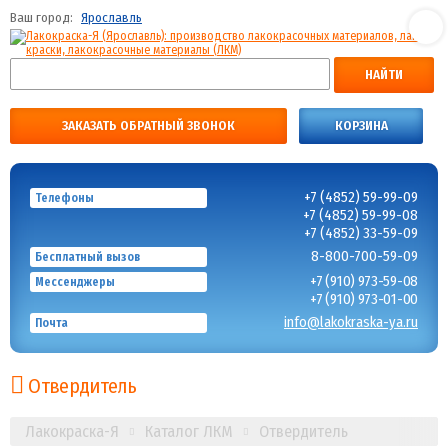
Ваш город:
Ярославль
НАЙТИ
ЗАКАЗАТЬ ОБРАТНЫЙ ЗВОНОК
КОРЗИНА
+7 (4852) 59-99-09
Телефоны
+7 (4852) 59-99-08
+7 (4852) 33-59-09
8-800-700-59-09
Бесплатный вызов
+7 (910) 973-59-08
Мессенджеры
+7 (910) 973-01-00
info@lakokraska-ya.ru
Почта
Отвердитель
Лакокраска-Я
Каталог ЛКМ
Отвердитель