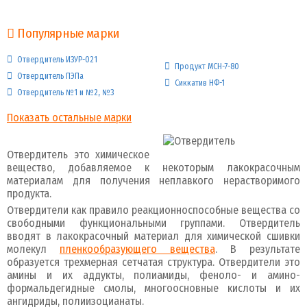
Популярные марки
Отвердитель ИЗУР-021
Продукт МСН-7-80
Отвердитель ПЭПа
Сиккатив НФ-1
Отвердитель №1 и №2, №3
Показать остальные марки
Отвердитель это химическое
вещество, добавляемое к некоторым лакокрасочным
материалам для получения неплавкого нерастворимого
продукта.
Отвердители как правило реакционноспособные вещества со
свободными функциональными группами. Отвердитель
вводят в лакокрасочный материал для химической сшивки
молекул
пленкообразующего вещества
. В результате
образуется трехмерная сетчатая структура. Отвердители это
амины и их аддукты, полиамиды, феноло- и амино-
формальдегидные смолы, многоосновные кислоты и их
ангидриды, полиизоцианаты.