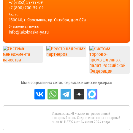
+7 (4852) 59-99-09
+7 (800) 700-59-09
Адрес:
150040, г. Ярославль, пр. Октября, дом 87a
Электронная почта:
info@lakokraska-ya.ru
Мы в социальных сетях, сервисах и мессенджерах:
Лакокраска-Я – зарегистрированный
товарный знак. Свидетельство на товарный
знак №1187924 от 14 июня 2024 года