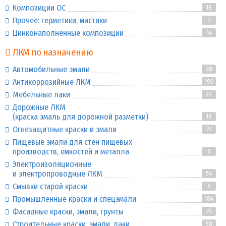
Композиции ОС
18
Прочее: герметики, мастики
7
Цинконаполненные композиции
14
ЛКМ по назначению
Автомобильные эмали
38
Антикоррозийные ЛКМ
190
Мебельные лаки
24
Дорожные ЛКМ
(краска эмаль для дорожной разметки)
18
Огнезащитные краски и эмали
27
Пищевые эмали для стен пищевых
производств, емкостей и металла
6
Электроизоляционные
и электропроводные ЛКМ
54
Смывки старой краски
6
Промышленные краски и спецэмали
184
Фасадные краски, эмали, грунты
74
Строительные краски, эмали, лаки
58