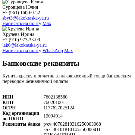
Суровцева Юлия
+7 (961) 160-60-52
sbyt3@lakokraska-ya.ru
Написать на почту
Max
Хрулева Ирина
+7 (910) 973-33-09
lak6@lakokraska-ya.ru
Написать на почту
WhatsApp
Max
Банковские реквизиты
Купить краску и оплатив за лакокрасочный товар банковским
переводом безналичной оплаты
ИНН
7602138560
КПП
760201001
ОГРН
1177627025124
Код организации
19094914
по ОКПО
Реквизиты банка
р/сч 40702810316250003068
к/сч 30101810145250000411
БИК 044525411