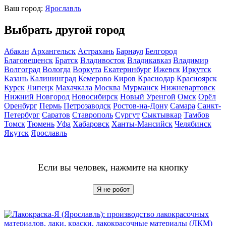
Ваш город:
Ярославль
Выбрать другой город
Абакан
Архангельск
Астрахань
Барнаул
Белгород
Благовещенск
Братск
Владивосток
Владикавказ
Владимир
Волгоград
Вологда
Воркута
Екатеринбург
Ижевск
Иркутск
Казань
Калининград
Кемерово
Киров
Краснодар
Красноярск
Курск
Липецк
Махачкала
Москва
Мурманск
Нижневартовск
Нижний Новгород
Новосибирск
Новый Уренгой
Омск
Орёл
Оренбург
Пермь
Петрозаводск
Ростов-на-Дону
Самара
Санкт-
Петербург
Саратов
Ставрополь
Сургут
Сыктывкар
Тамбов
Томск
Тюмень
Уфа
Хабаровск
Ханты-Мансийск
Челябинск
Якутск
Ярославль
Если вы человек, нажмите на кнопку
Я не робот