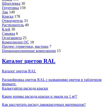
Шпатлевка
30
Грунтовка
159
Лак
149
Краска
178
Отвердитель
33
Растворитель
49
Клей
30
Смывка
6
Огнезащита
25
Композиции ОС
18
Прочее: герметики, мастики
7
Цинконаполненные композиции
15
Каталог цветов RAL
Каталог цветов RAL
Расшифровка цветов RAL с названиями цветов в табличном
формате.
Калькулятор расхода краски
Какие нормы расхода краски и эмали на 1 м²?
Как рассчитать расход лакокрасочных материалов?