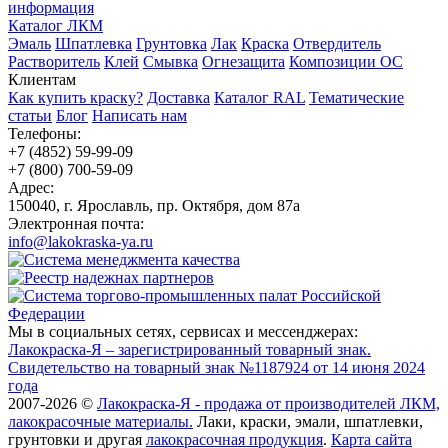
информация
Каталог ЛКМ
Эмаль
Шпатлевка
Грунтовка
Лак
Краска
Отвердитель
Растворитель
Клей
Смывка
Огнезащита
Композиции ОС
Клиентам
Как купить краску?
Доставка
Каталог RAL
Тематические
статьи
Блог
Написать нам
Телефоны:
+7 (4852) 59-99-09
+7 (800) 700-59-09
Адрес:
150040, г. Ярославль, пр. Октября, дом 87a
Электронная почта:
info@lakokraska-ya.ru
Мы в социальных сетях, сервисах и мессенджерах:
Лакокраска-Я – зарегистрированный товарный знак.
Свидетельство на товарный знак №1187924 от 14 июня 2024
года
2007-2026 ©
Лакокраска-Я - продажа от производителей ЛКМ,
лакокрасочные материалы.
Лаки, краски, эмали, шпатлевки,
грунтовки и другая
лакокрасочная продукция
.
Карта сайта