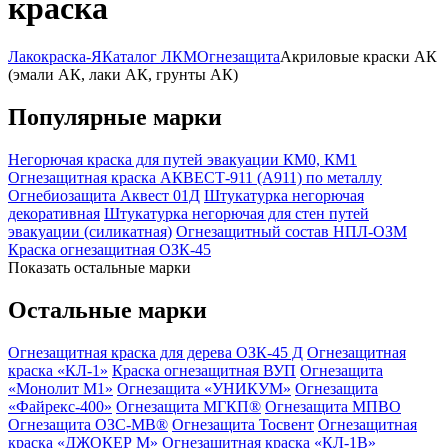
краска
Лакокраска-Я
Каталог ЛКМ
Огнезащита
Акриловые краски АК
(эмали АК, лаки АК, грунты АК)
Популярные марки
Негорючая краска для путей эвакуации КМ0, КМ1
Огнезащитная краска АКВЕСТ-911 (А911) по металлу
Огнебиозащита Аквест 01Д
Штукатурка негорючая
декоративная
Штукатурка негорючая для стен путей
эвакуации (силикатная)
Огнезащитный состав НПЛ-ОЗМ
Краска огнезащитная ОЗК-45
Показать остальные марки
Остальные марки
Огнезащитная краска для дерева ОЗК-45 Д
Огнезащитная
краска «КЛ-1»
Краска огнезащитная ВУП
Огнезащита
«Монолит М1»
Огнезащита «УНИКУМ»
Огнезащита
«Файрекс-400»
Огнезащита МГКП®
Огнезащита МПВО
Огнезащита ОЗС-МВ®
Огнезащита Тосвент
Огнезащитная
краска «ДЖОКЕР М»
Огнезащитная краска «КЛ-1В»