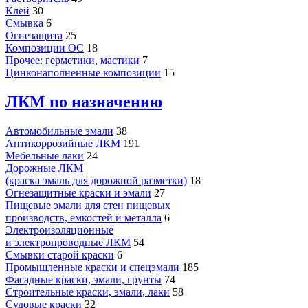
Клей
30
Смывка
6
Огнезащита
25
Композиции ОС
18
Прочее: герметики, мастики
7
Цинконаполненные композиции
15
ЛКМ по назначению
Автомобильные эмали
38
Антикоррозийные ЛКМ
191
Мебельные лаки
24
Дорожные ЛКМ
(краска эмаль для дорожной разметки)
18
Огнезащитные краски и эмали
27
Пищевые эмали для стен пищевых
производств, емкостей и металла
6
Электроизоляционные
и электропроводные ЛКМ
54
Смывки старой краски
6
Промышленные краски и спецэмали
185
Фасадные краски, эмали, грунты
74
Строительные краски, эмали, лаки
58
Судовые краски
32