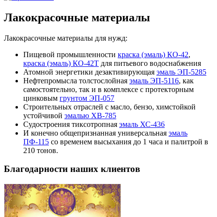
Лакокрасочные материалы
Лакокрасочные материалы для нужд:
Пищевой промышленности
краска (эмаль) КО-42
,
краска (эмаль) КО-42Т
для питьевого водоснабжения
Атомной энергетики дезактивирующая
эмаль ЭП-5285
Нефтепромысла толстослойная
эмаль ЭП-5116
, как
самостоятельно, так и в комплексе с протекторным
цинковым
грунтом ЭП-057
Строительных отраслей с масло, бензо, химстойкой
устойчивой
эмалью ХВ-785
Судостроения тиксотропная
эмаль ХС-436
И конечно общепризнанная универсальная
эмаль
ПФ-115
со временем высыхания до 1 часа и палитрой в
210 тонов.
Благодарности наших клиентов