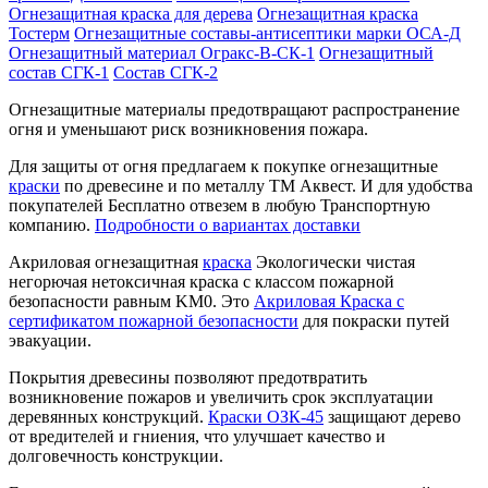
Огнезащитная краска для дерева
Огнезащитная краска
Тостерм
Огнезащитные составы-антисептики марки ОСА-Д
Огнезащитный материал Огракс-В-СК-1
Огнезащитный
состав СГК-1
Состав СГК-2
Огнезащитные материалы предотвращают распространение
огня и уменьшают риск возникновения пожара.
Для защиты от огня предлагаем к покупке огнезащитные
краски
по древесине и по металлу ТМ Аквест. И для удобства
покупателей Бесплатно отвезем в любую Транспортную
компанию.
Подробности о вариантах доставки
Акриловая огнезащитная
краска
Экологически чистая
негорючая нетоксичная краска с классом пожарной
безопасности равным KM0. Это
Акриловая Краска с
сертификатом пожарной безопасности
для покраски путей
эвакуации.
Покрытия древесины позволяют предотвратить
возникновение пожаров и увеличить срок эксплуатации
деревянных конструкций.
Краски ОЗК-45
защищают дерево
от вредителей и гниения, что улучшает качество и
долговечность конструкции.