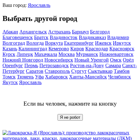
Ваш город:
Ярославль
Выбрать другой город
Абакан
Архангельск
Астрахань
Барнаул
Белгород
Благовещенск
Братск
Владивосток
Владикавказ
Владимир
Волгоград
Вологда
Воркута
Екатеринбург
Ижевск
Иркутск
Казань
Калининград
Кемерово
Киров
Краснодар
Красноярск
Курск
Липецк
Махачкала
Москва
Мурманск
Нижневартовск
Нижний Новгород
Новосибирск
Новый Уренгой
Омск
Орёл
Оренбург
Пермь
Петрозаводск
Ростов-на-Дону
Самара
Санкт-
Петербург
Саратов
Ставрополь
Сургут
Сыктывкар
Тамбов
Томск
Тюмень
Уфа
Хабаровск
Ханты-Мансийск
Челябинск
Якутск
Ярославль
Если вы человек, нажмите на кнопку
Я не робот