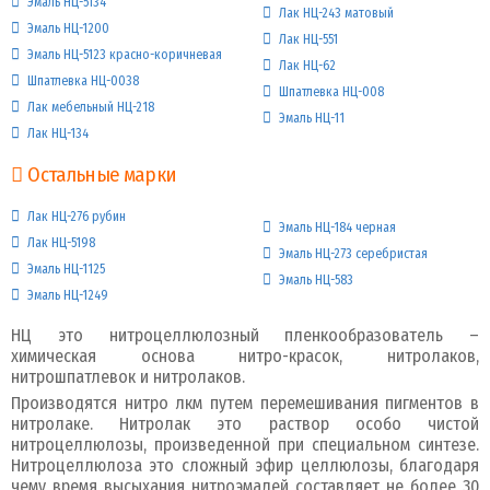
Эмаль НЦ-5134
Лак НЦ-243 матовый
Эмаль НЦ-1200
Лак НЦ-551
Эмаль НЦ-5123 красно-коричневая
Лак НЦ-62
Шпатлевка НЦ-0038
Шпатлевка НЦ-008
Лак мебельный НЦ-218
Эмаль НЦ-11
Лак НЦ-134
Остальные марки
Лак НЦ-276 рубин
Эмаль НЦ-184 черная
Лак НЦ-5198
Эмаль НЦ-273 серебристая
Эмаль НЦ-1125
Эмаль НЦ-583
Эмаль НЦ-1249
НЦ это нитроцеллюлозный пленкообразователь –
химическая основа нитро-красок, нитролаков,
нитрошпатлевок и нитролаков.
Производятся нитро лкм путем перемешивания пигментов в
нитролаке. Нитролак это раствор особо чистой
нитроцеллюлозы, произведенной при специальном синтезе.
Нитроцеллюлоза это сложный эфир целлюлозы, благодаря
чему время высыхания нитроэмалей составляет не более 30