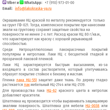
Viber и
WhatsApp:
+7 (910) 973-01-00
Email:
info@lakokraska-ya.ru
Окрашивание НЦ краской по металлу рекомендуется только
на грунт ГФ-021. Тогда, комплексное покрытие при нанесении
эмали на грунтовку сохранит защитные свойства на
поверхности не менее 2-х лет. Расход краски НЦ 80 г/кв.м.,
что характеризует как краску с хорошей укрывающей
способностью.
Среди Нитроцеллюлозных лакокрасочных покрытий
популярны и нитролаки. Лаки НЦ с бесцветной гладкой и
прозрачной лаковой пленкой.
Лаки НЦ характеризуется быстрым высыханием, из-за
входящего в состав растворителя, который улетучиваясь
образует покрытие стойкое к бензину и маслам.
Пленка
лака НЦ-551
защитит даже ткань. По дереву гладко
растекается
лак
мебельный НЦ-2144 или НЦ-2139.
Для производства лака
НЦ-62
красного цвета в нитролак
добавляют красители.
Шпатлевка нц производится чтобы выравнивать защищаемую
эмалями поверхность. Шпатлевка для мебели
НЦ-0038
или