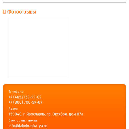
Фотоотзывы
Телефоны:
+7 (4852) 59-99-09
+7 (800) 700-59-09
Адрес:
150040, г. Ярославль, пр. Октября, дом 87a
Электронная почта:
info@lakokraska-ya.ru