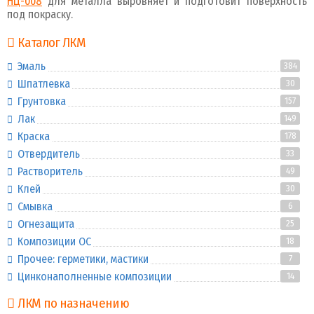
НЦ-008
для металла выровняет и подготовит поверхность
под покраску.
Каталог ЛКМ
Эмаль
384
Шпатлевка
30
Грунтовка
157
Лак
149
Краска
178
Отвердитель
33
Растворитель
49
Клей
30
Смывка
6
Огнезащита
25
Композиции ОС
18
Прочее: герметики, мастики
7
Цинконаполненные композиции
14
ЛКМ по назначению