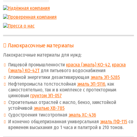
Лакокрасочные материалы
Лакокрасочные материалы для нужд:
Пищевой промышленности
краска (эмаль) КО-42
,
краска
(эмаль) КО-42Т
для питьевого водоснабжения
Атомной энергетики дезактивирующая
эмаль ЭП-5285
Нефтепромысла толстослойная
эмаль ЭП-5116
, как
самостоятельно, так и в комплексе с протекторным
цинковым
грунтом ЭП-057
Строительных отраслей с масло, бензо, химстойкой
устойчивой
эмалью ХВ-785
Судостроения тиксотропная
эмаль ХС-436
И конечно общепризнанная универсальная
эмаль ПФ-115
со
временем высыхания до 1 часа и палитрой в 210 тонов.