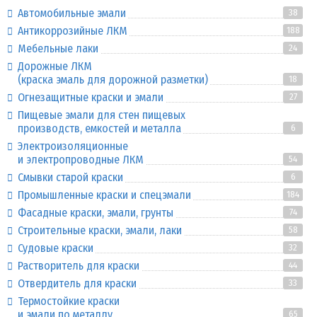
Автомобильные эмали
38
Антикоррозийные ЛКМ
188
Мебельные лаки
24
Дорожные ЛКМ
(краска эмаль для дорожной разметки)
18
Огнезащитные краски и эмали
27
Пищевые эмали для стен пищевых
производств, емкостей и металла
6
Электроизоляционные
и электропроводные ЛКМ
54
Смывки старой краски
6
Промышленные краски и спецэмали
184
Фасадные краски, эмали, грунты
74
Строительные краски, эмали, лаки
58
Судовые краски
32
Растворитель для краски
44
Отвердитель для краски
33
Термостойкие краски
и эмали по металлу
65