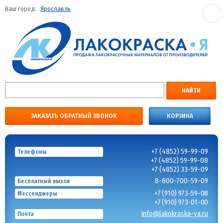
Ваш город:
Ярославль
НАЙТИ
ЗАКАЗАТЬ ОБРАТНЫЙ ЗВОНОК
КОРЗИНА
+7 (4852) 59-99-09
Телефоны
+7 (4852) 59-99-08
+7 (4852) 33-59-09
8-800-700-59-09
Бесплатный вызов
+7 (910) 973-59-08
Мессенджеры
+7 (910) 973-01-00
info@lakokraska-ya.ru
Почта