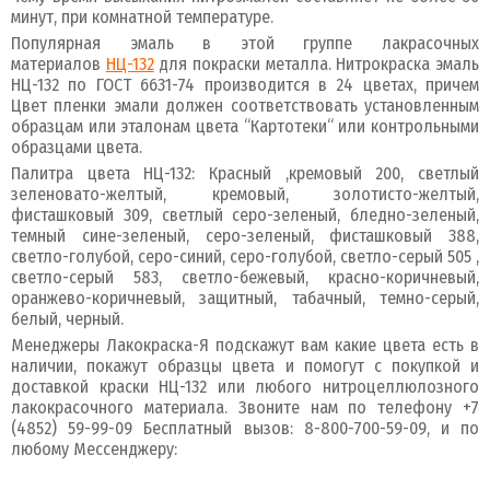
минут, при комнатной температуре.
Популярная эмаль в этой группе лакрасочных
материалов
НЦ-132
для покраски металла. Нитрокраска эмаль
НЦ-132 по ГОСТ 6631-74 производится в 24 цветах, причем
Цвет пленки эмали должен соответствовать установленным
образцам или эталонам цвета “Картотеки“ или контрольными
образцами цвета.
Палитра цвета НЦ-132: Красный ,кремовый 200, светлый
зеленовато-желтый, кремовый, золотисто-желтый,
фисташковый 309, светлый серо-зеленый, бледно-зеленый,
темный сине-зеленый, серо-зеленый, фисташковый 388,
светло-голубой, серо-синий, серо-голубой, светло-серый 505 ,
светло-серый 583, светло-бежевый, красно-коричневый,
оранжево-коричневый, защитный, табачный, темно-серый,
белый, черный.
Менеджеры Лакокраска-Я подскажут вам какие цвета есть в
наличии, покажут образцы цвета и помогут с покупкой и
доставкой краски НЦ-132 или любого нитроцеллюлозного
лакокрасочного материала. Звоните нам по телефону +7
(4852) 59-99-09 Бесплатный вызов: 8-800-700-59-09, и по
любому Мессенджеру: