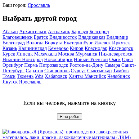
Ваш город:
Ярославль
Выбрать другой город
Абакан
Архангельск
Астрахань
Барнаул
Белгород
Благовещенск
Братск
Владивосток
Владикавказ
Владимир
Волгоград
Вологда
Воркута
Екатеринбург
Ижевск
Иркутск
Казань
Калининград
Кемерово
Киров
Краснодар
Красноярск
Курск
Липецк
Махачкала
Москва
Мурманск
Нижневартовск
Нижний Новгород
Новосибирск
Новый Уренгой
Омск
Орёл
Оренбург
Пермь
Петрозаводск
Ростов-на-Дону
Самара
Санкт-
Петербург
Саратов
Ставрополь
Сургут
Сыктывкар
Тамбов
Томск
Тюмень
Уфа
Хабаровск
Ханты-Мансийск
Челябинск
Якутск
Ярославль
Если вы человек, нажмите на кнопку
Я не робот