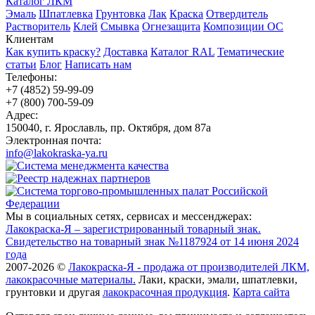
Каталог ЛКМ
Эмаль
Шпатлевка
Грунтовка
Лак
Краска
Отвердитель
Растворитель
Клей
Смывка
Огнезащита
Композиции ОС
Клиентам
Как купить краску?
Доставка
Каталог RAL
Тематические
статьи
Блог
Написать нам
Телефоны:
+7 (4852) 59-99-09
+7 (800) 700-59-09
Адрес:
150040, г. Ярославль, пр. Октября, дом 87a
Электронная почта:
info@lakokraska-ya.ru
Мы в социальных сетях, сервисах и мессенджерах:
Лакокраска-Я – зарегистрированный товарный знак.
Свидетельство на товарный знак №1187924 от 14 июня 2024
года
2007-2026 ©
Лакокраска-Я - продажа от производителей ЛКМ,
лакокрасочные материалы.
Лаки, краски, эмали, шпатлевки,
грунтовки и другая
лакокрасочная продукция
.
Карта сайта