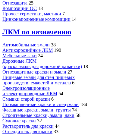
Огнезащита
25
Композиции ОС
18
Прочее: герметики, мастики
7
Цинконаполненные композиции
14
ЛКМ по назначению
Автомобильные эмали
38
Антикоррозийные ЛКМ
190
Мебельные лаки
24
Дорожные ЛКМ
(краска эмаль для дорожной разметки)
18
Огнезащитные краски и эмали
27
Пищевые эмали для стен пищевых
производств, емкостей и металла
6
Электроизоляционные
и электропроводные ЛКМ
54
Смывки старой краски
6
Промышленные краски и спецэмали
184
Фасадные краски, эмали, грунты
74
Строительные краски, эмали, лаки
58
Судовые краски
32
Растворитель для краски
44
Отвердитель для краски
33