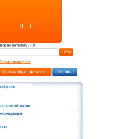
иск по каталогу ЛКМ
Найти
Скачать прайс-лист
Заказать обратный звонок
Корзина
+7 (4852) 59-99-09
елефоны
+7 (4852) 59-99-08
+7 (4852) 33-59-09
8-800-700-59-09
есплатный вызов
+7 (910) 973-59-08
ессенджеры
+7 (910) 973-01-00
info@lakokraska-ya.ru
очта