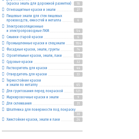
(краска эмаль для дорожной разметки)
18
Огнезащитные краски и эмали
27
Пищевые эмали для стен пищевых
производств, емкостей и металла
6
Электроизоляционные
и электропроводные ЛКМ
54
Смывки старой краски
6
Промышленные краски и спецэмали
184
Фасадные краски, эмали, грунты
74
Строительные краски, эмали, лаки
58
Судовые краски
32
Растворитель для краски
44
Отвердитель для краски
33
Термостойкие краски
и эмали по металлу
65
Для грунтования перед покраской
121
Маркировочные краски и эмали
9
Для склеивания
31
Шпатлевка для поверхности под покраску
30
Химстойкие краски, эмали и лаки
26