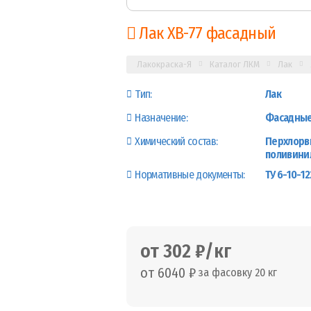
Лак ХВ-77 фасадный
Лакокраска-Я
Каталог ЛКМ
Лак
Тип:
Лак
Назначение:
Фасадные 
Химический состав:
Перхлорв
поливини
Нормативные документы:
ТУ 6-10-12
от 302 ₽/кг
от 6040 ₽
за фасовку 20 кг