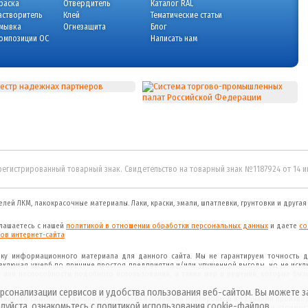
раска
Отвердитель
Каталог RAL
астворитель
Клей
Тематические статьи
мывка
Огнезащита
Блог
омпозиции ОС
Написать нам
регистрированный товарный знак. Свидетельство на товарный знак №1187924 от 14 
елей ЛКМ, лакокрасочные материалы.
Лаки, краски, эмали, шпатлевки, грунтовки и друга
глашаетесь с нашей
политикой в отношении обработки персональных данных
и даете
cо
ов интернет-сайта
рку информационного материала для данного сайта. Мы не гарантируем точность д
(включая ущерб по причине простоя предприятия и/или упущенной выгоды, но не искл
 или неспособности подобного использования, а также мер и решений, которые был
рсонализации сервисов и удобства пользования веб-сайтом. Вы можете з
ативного смысла, продукция поставляемая оснащена маркировкой и ярлыками произво
луйста, ознакомьтесь с
политикой
использования cookie-файлов.
ыми и могут изменяться в зависимости от складских остатков и колебаний стоимост