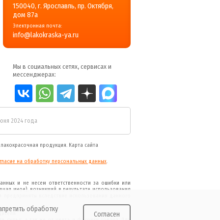
150040, г. Ярославль, пр. Октября,
дом 87a
Электронная почта:
info@lakokraska-ya.ru
Мы в социальных сетях, сервисах и
мессенджерах:
июня 2024 года
я
лакокрасочная продукция
.
Карта сайта
гласие на обработку персональных данных
.
анных и не несем ответственности за ошибки или
ючая иное), возникший в результате использования
и предприняты вследствие использования данного
апретить обработку
дителя
Согласен
и сырья, а так же от цвета и фасовки товара. Для