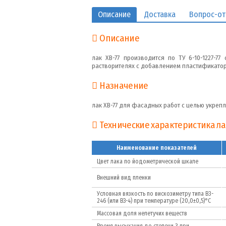
Описание
Доставка
Вопрос-от
Описание
лак ХВ-77 производится по ТУ 6-10-1227-7
растворителях с добавлением пластификатор
Назначение
лак ХВ-77 для фасадных работ с целью укреп
Технические характеристика ла
Наименование показателей
Цвет лака по йодометрической шкале
Внешний вид пленки
Условная вязкость по вискозиметру типа В3-
246 (или ВЗ-4) при температуре (20,0±0,5)°С
Массовая доля нелетучих веществ