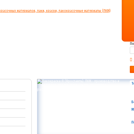
По
Т
Б
М
П