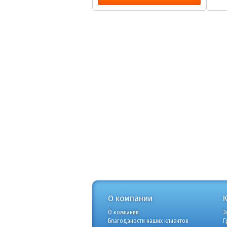
О компании
О компании
Э
Благоданости наших клиентов
Г