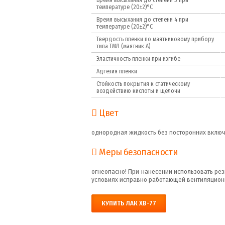
Время высыхания до степени 3 при
температуре (20±2)°С
Время высыхания до степени 4 при
температуре (20±2)°С
Твердость пленки по маятниковому прибору
типа ТМЛ (маятник А)
Эластичность пленки при изгибе
Адгезия пленки
Стойкость покрытия к статическому
воздействию кислоты и щелочи
Цвет
однородная жидкость без посторонних включ
Меры безопасности
огнеопасно! При нанесении использовать ре
условиях исправно работающей вентиляцион
КУПИТЬ ЛАК ХВ-77