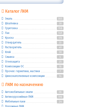
Каталог ЛКМ
Эмаль
385
Шпатлевка
30
Грунтовка
158
Лак
149
Краска
178
Отвердитель
33
Растворитель
49
Клей
30
Смывка
6
Огнезащита
25
Композиции ОС
18
Прочее: герметики, мастики
7
Цинконаполненные композиции
14
ЛКМ по назначению
Автомобильные эмали
38
Антикоррозийные ЛКМ
190
Мебельные лаки
24
Дорожные ЛКМ