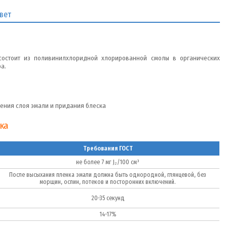
вет
7 состоит из поливинилхлоридной хлорированной смолы в органических
а.
ления слоя эмали и придания блеска
ка
Требования ГОСТ
не более 7 мг J₂/100 см³
После высыхания пленка эмали должна быть однородной, глянцевой, без
морщин, оспин, потеков и посторонних включений.
20-35 секунд
14-17%