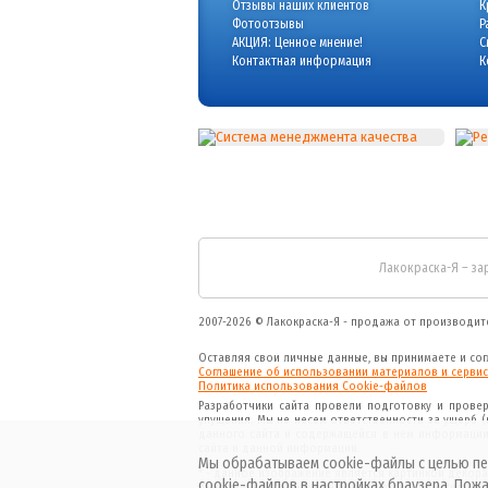
Отзывы наших клиентов
К
Фотоотзывы
Р
АКЦИЯ: Ценное мнение!
С
Контактная информация
К
Лакокраска-Я – за
2007-2026 ©
Лакокраска-Я - продажа от производит
Оставляя свои личные данные, вы принимаете и со
Соглашение об использовании материалов и сервис
Политика использования Cookie-файлов
Разработчики сайта провели подготовку и прове
упущения. Мы не несем ответственности за ущерб 
данного сайта и содержащейся в нем информации
сайта и данной информации.
Мы обрабатываем cookie-файлы с целью пе
* - данное изображение является картинкой декор
cookie-файлов в настройках браузера. Пожа
Внимание! Указанные цены являются ориентировочн