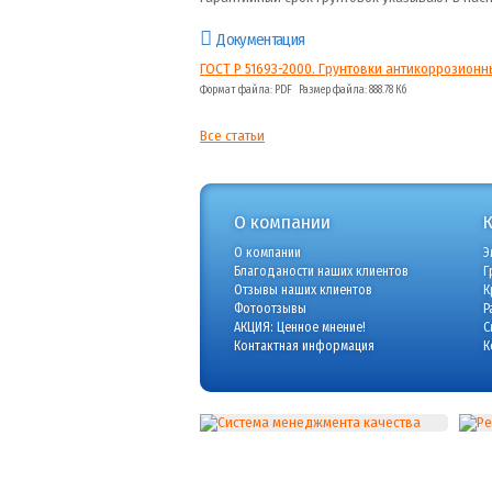
Документация
ГОСТ Р 51693-2000. Грунтовки антикоррозионн
Формат файла: PDF Размер файла: 888.78 Кб
Все статьи
О компании
О компании
Э
Благоданости наших клиентов
Г
Отзывы наших клиентов
К
Фотоотзывы
Р
АКЦИЯ: Ценное мнение!
С
Контактная информация
К