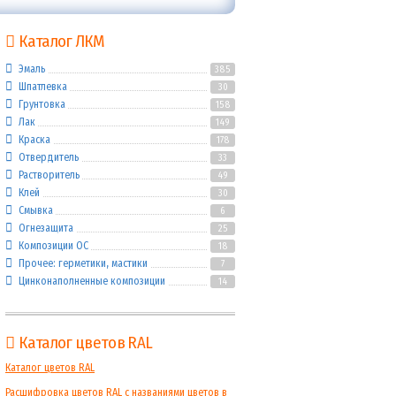
Каталог ЛКМ
Эмаль
385
Шпатлевка
30
Грунтовка
158
Лак
149
Краска
178
Отвердитель
33
Растворитель
49
Клей
30
Смывка
6
Огнезащита
25
Композиции ОС
18
Прочее: герметики, мастики
7
Цинконаполненные композиции
14
Каталог цветов RAL
Каталог цветов RAL
Расшифровка цветов RAL с названиями цветов в