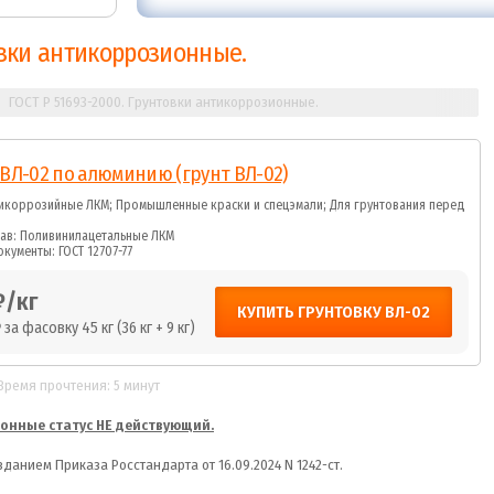
овки антикоррозионные.
ГОСТ Р 51693-2000. Грунтовки антикоррозионные.
ВЛ-02 по алюминию (грунт ВЛ-02)
тикоррозийные ЛКМ; Промышленные краски и спецэмали; Для грунтования перед
тав: Поливинилацетальные ЛКМ
кументы: ГОСТ 12707-77
₽/кг
КУПИТЬ ГРУНТОВКУ ВЛ-02
₽
за фасовку 45 кг (36 кг + 9 кг)
Время прочтения: 5 минут
ионные статус НЕ действующий.
изданием Приказа Росстандарта от 16.09.2024 N 1242-ст.