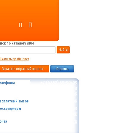
иск по каталогу ЛКМ
Найти
Скачать прайс-лист
Заказать обратный звонок
Корзина
+7 (4852) 59-99-09
елефоны
+7 (4852) 59-99-08
+7 (4852) 33-59-09
8-800-700-59-09
есплатный вызов
+7 (910) 973-59-08
ессенджеры
+7 (910) 973-01-00
info@lakokraska-ya.ru
очта