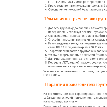
ГОСТ 12.4.103, ГОСТ 20010, респираторы по Г
Производственные помещения должны быть
Обеспечение пожарной безопасности в соо
Указания по применению грунт
Довести грунтовку до рабочей вязкости г
поверхность, используя рекомендуемые р
Окрашиваемая поверхность должна быть п
Способы нанесения грунтовки на каждую м
Рекомендуемая толщина покрытия грунтов
свои: ВЛ-02 толщина покрытия 10-15 мкм, Э
Теоретический расход грунтовки в зависи
Условия формирования покрытия (темпера
Для многокомпонентных грунтовок соотно
Перечень ЛКМ, эмалей, красок, совместим
использования в органическом покрытии).
Указания по применению грунтовок, поступа
ГОСТ 9980.4.
Гарантии производителя грунто
Изготовитель должен гарантировать соотве
соблюдении условий применения, транспорти
на конкретную грунтовку.
Гарантийный срок грунтовок указывают в пас