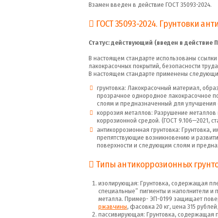
Взамен введен в действие ГОСТ 35093-2024.
ГОСТ 35093-2024. Грунтовки ан
Статус: действующий (введен в действие П
В настоящем стандарте использованы ссылки
лакокрасочных покрытий, безопасности труда
В настоящем стандарте применены следующи
грунтовка: Лакокрасочный материал, обр
прозрачное однородное лакокрасочное по
слоям и предназначенный для улучшения св
коррозия металлов: Разрушение металлов 
коррозионной средой. (ГОСТ 9.106—2021, ста
антикоррозионная грунтовка: Грунтовка, 
препятствующие возникновению и развити
поверхности и следующим слоям и предна
Типы антикоррозионных грунто
изолирующая: Грунтовка, содержащая пл
специальные” пигменты и наполнители и 
металла. Пример- ЭП-0199 защищает повер
ржавчины
, фасовка 20 кг, цена 315 рублей
пассивирующая: Грунтовка, содержащая п