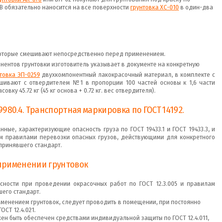
В обязательно наносится на все поверхности
грунтовка ХС-010
в один-два
и
которые смешивают непосредственно перед применением.
нентов грунтовки изготовитель указывает в документе на конкретную
товка ЭП-0259
двухкомпонентный лакокрасочный материал, в комплекте с
шивают с отвердителем №1 в пропорции 100 частей основы к 1,6 части
совку 45.72 кг (45 кг основа + 0.72 кг. вес отвердителя).
980.4. Транспортная маркировка по ГОСТ 14192.
ые, характеризующие опасность груза по ГОСТ 19433.1 и ГОСТ 19433.3, и
ым правилами перевозки опасных грузов, действующими для конкретного
 принявшего стандарт.
применении грунтовок
асности при проведении окрасочных работ по ГОСТ 12.3.005 и правилам
его стандарт.
именением грунтовок, следует проводить в помещении, при постоянно
СТ 12.4.021.
н быть обеспечен средствами индивидуальной защиты по ГОСТ 12.4.011,