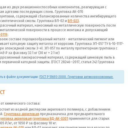
оящая из двух реакционноспособных компонентов, реагирующая с
я адгезию последующих слоев. Грунтовка АК-070
рунтовки, содержащий сбалансированные количества ингибирующего
синтетической смолы. Грунтовка ВЛ-02 и
ВЛ-023
.
расочный материал, наносимый на металлическую поверхность после
 металлической поверхности в процессе монтажа и допускающий
-0119
.
своем составе порошкообразный металл - металлический пигмент или
ает катодную защиту металла от коррозии. Грунтовка ЭП-057 ТУ 6-10-1117-
оре эпоксидной смолы Э-41. ЭП-057 по металлу протекторная грунтовка с
 ₽ за фасовку 32.1 кг (30 кг + 2.1 кг)
коррозионный лакокрасочный материал, содержащий цинковую пыль в
 первичной катодной защиты. (ГОСТ 28246—2017, статья 24) Грунтовка
еть в файле документации:
ГОСТ Р 51693-2000. Грунтовки антикоррозионные.
СТ
 от химического состава:
остоит из водной дисперсии акрилового полимера, с добавлением
ей.
Грунтовка акриловая
предназначена для предварительного
рунтовка акриловая
грунтовка ВД-АК-0301
применяется для старых
5 ₽/кг, от 1050 ₽ за фасовку 10 кг.
унтовки АК-070
или ВЛ-02 покупают для грунтования под краску по