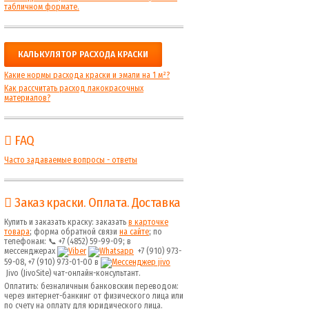
табличном формате.
КАЛЬКУЛЯТОР РАСХОДА КРАСКИ
Какие нормы расхода краски и эмали на 1 м²?
Как рассчитать расход лакокрасочных
материалов?
FAQ
Часто задаваемые вопросы - ответы
Заказ краски. Оплата. Доставка
Купить и заказать краску: заказать
в карточке
товара
; форма обратной связи
на сайте
; по
телефонам: 📞 +7 (4852) 59-99-09; в
мессенджерах
+7 (910) 973-
59-08, +7 (910) 973-01-00 в
Jivo (JivoSite) чат-онлайн-консультант.
Оплатить: безналичным банковским переводом:
через интернет-банкинг от физического лица или
по счету на оплату для юридического лица.