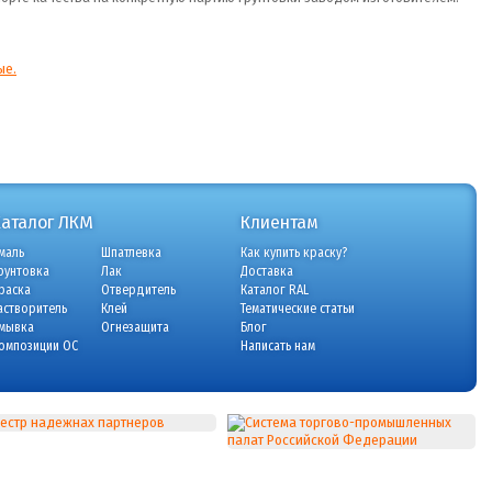
ые.
Каталог ЛКМ
Клиентам
маль
Шпатлевка
Как купить краску?
рунтовка
Лак
Доставка
раска
Отвердитель
Каталог RAL
астворитель
Клей
Тематические статьи
мывка
Огнезащита
Блог
омпозиции ОС
Написать нам