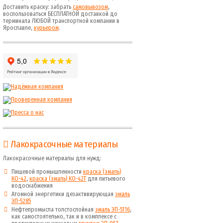
Доставить краску: забрать
самовывозом
,
воспользоваться БЕСПЛАТНОЙ доставкой до
терминала ЛЮБОЙ транспортной компании в
Ярославле,
курьером
.
Лакокрасочные материалы
Лакокрасочные материалы для нужд:
Пищевой промышленности
краска (эмаль)
КО-42
,
краска (эмаль) КО-42Т
для питьевого
водоснабжения
Атомной энергетики дезактивирующая
эмаль
ЭП-5285
Нефтепромысла толстослойная
эмаль ЭП-5116
,
как самостоятельно, так и в комплексе с