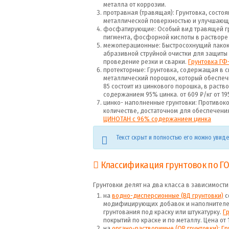
металла от коррозии.
протравная (травящая): Грунтовка, сост
металлической поверхностью и улучшающа
фосфатирующие: Особый вид травящей г
пигмента, фосфорной кислоты в растворе 
межоперационные: Быстросохнущий лакок
абразивной струйной очистки для защиты
проведение резки и сварки.
Грунтовка ГФ
протекторные: Грунтовка, содержащая в 
металлический порошок, который обеспечив
85 состоит из цинкового порошка, в раств
содержанием 95% цинка. от 609 ₽/кг от 19549
цинко- наполненные грунтовки: Противо
количестве, достаточном для обеспечения
ЦИНОТАН с 96% содержанием цинка
Текст скрыт и полностью его можно увид
Классификация грунтовок по ГО
Грунтовки делят на два класса в зависимости
на
водно-дисперсионные (ВД грунтовки)
с
модифицирующих добавок и наполнител
грунтования под краску или штукатурку.
Г
покрытий по краске и по металлу. Цена от 10
на
органо-растворимые (ОР грунтовки):
Гр