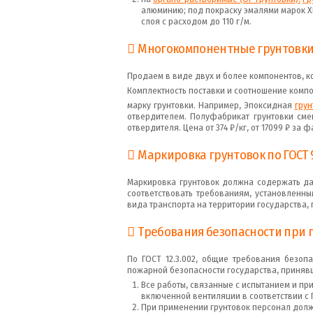
алюминию; под покраску эмалями марок Х
слоя с расходом до 110 г/м.
Многокомпонентные грунтовк
Продаем в виде двух и более компонентов, 
Комплектность поставки и соотношение компо
марку грунтовки. Например, Эпоксидная
грун
отвердителем. Полуфабрикат грунтовки сме
отвердителя. Цена от 374 ₽/кг, от 17099 ₽ за фа
Маркировка грунтовок по ГОСТ 9
Маркировка грунтовок должна содержать данн
соответствовать требованиям, установленн
вида транспорта на территории государства,
Требования безопасности при 
По ГОСТ 12.3.002, общие требования безоп
пожарной безопасности государства, принявш
Все работы, связанные с испытанием и пр
включенной вентиляции в соответствии с ГО
При применении грунтовок персонал долже