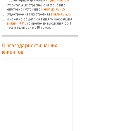
протекторным цинковым
грунтом ЭП-057
Строительных отраслей с масло, бензо,
химстойкой устойчивой
эмалью ХВ-785
Судостроения тиксотропная
эмаль ХС-436
И конечно общепризнанная универсальная
эмаль ПФ-115
со временем высыхания до 1
часа и палитрой в 210 тонов.
Благодарности наших
клиентов