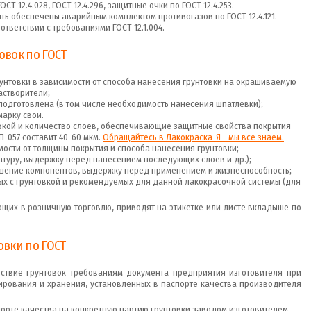
ОСТ 12.4.028, ГОСТ 12.4.296, защитные очки по ГОСТ 12.4.253.
 обеспечены аварийным комплектом противогазов по ГОСТ 12.4.121.
тветствии с требованиями ГОСТ 12.1.004.
овок по ГОСТ
рунтовки в зависимости от способа нанесения грунтовки на окрашиваемую
астворители;
одготовлена (в том числе необходимость нанесения шпатлевки);
арку свои.
кой и количество слоев, обеспечивающие защитные свойства покрытия
П-057 составит 40-60 мкм.
Обращайтесь в Лакокраска-Я - мы все знаем.
мости от толщины покрытия и способа нанесения грунтовки;
туру, выдержку перед нанесением последующих слоев и др.);
шение компонентов, выдержку перед применением и жизнеспособность;
ых с грунтовкой и рекомендуемых для данной лакокрасочной системы (для
ющих в розничную торговлю, приводят на этикетке или листе вкладыше по
вки по ГОСТ
тствие грунтовок требованиям документа предприятия изготовителя при
рования и хранения, установленных в паспорте качества производителя
порте качества на конкретную партию грунтовки заводом изготовителем.