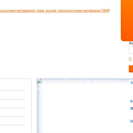
По
Т
Б
М
П