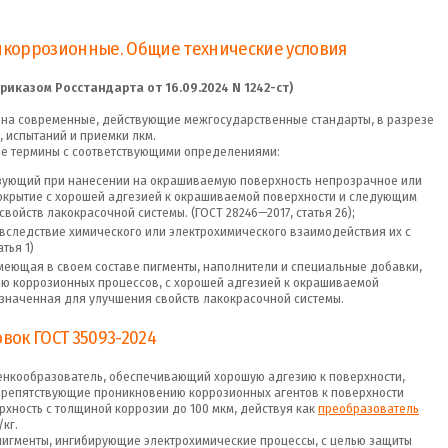
тикоррозионные. Общие технические условия
риказом Росстандарта от 16.09.2024 N 1242-ст)
 на современные, действующие межгосударственные стандарты, в разрезе
, испытаний и приемки лкм.
е термины с соответствующими определениями:
азующий при нанесении на окрашиваемую поверхность непрозрачное или
крытие с хорошей адгезией к окрашиваемой поверхности и следующим
ойств лакокрасочной системы. (ГОСТ 28246—2017, статья 26);
вследствие химического или электрохимического взаимодействия их с
тья 1)
имеющая в своем составе пигменты, наполнители и специальные добавки,
ю коррозионных процессов, с хорошей адгезией к окрашиваемой
значенная для улучшения свойств лакокрасочной системы.
вок ГОСТ 35093-2024
енкообразователь, обеспечивающий хорошую адгезию к поверхности,
препятствующие проникновению коррозионных агентов к поверхности
хность с толщиной коррозии до 100 мкм, действуя как
преобразователь
/кг.
игменты, ингибирующие электрохимические процессы, с целью защиты