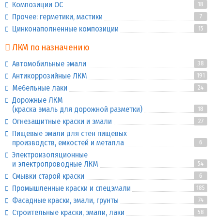
Композиции ОС
18
Прочее: герметики, мастики
7
Цинконаполненные композиции
15
ЛКМ по назначению
Автомобильные эмали
38
Антикоррозийные ЛКМ
191
Мебельные лаки
24
Дорожные ЛКМ
(краска эмаль для дорожной разметки)
18
Огнезащитные краски и эмали
27
Пищевые эмали для стен пищевых
производств, емкостей и металла
6
Электроизоляционные
и электропроводные ЛКМ
54
Смывки старой краски
6
Промышленные краски и спецэмали
185
Фасадные краски, эмали, грунты
74
Строительные краски, эмали, лаки
58