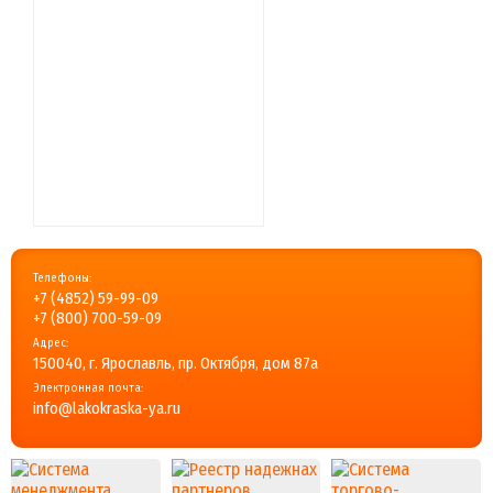
Телефоны:
+7 (4852) 59-99-09
+7 (800) 700-59-09
Адрес:
150040, г. Ярославль, пр. Октября, дом 87a
Электронная почта:
info@lakokraska-ya.ru