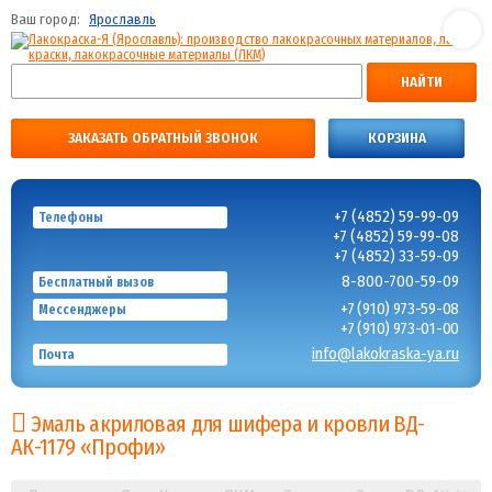
Ваш город:
Ярославль
НАЙТИ
ЗАКАЗАТЬ ОБРАТНЫЙ ЗВОНОК
КОРЗИНА
+7 (4852) 59-99-09
Телефоны
+7 (4852) 59-99-08
+7 (4852) 33-59-09
8-800-700-59-09
Бесплатный вызов
+7 (910) 973-59-08
Мессенджеры
+7 (910) 973-01-00
info@lakokraska-ya.ru
Почта
Эмаль акриловая для шифера и кровли ВД-
АК-1179 «Профи»