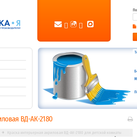
По
Т
Б
М
П
иловая ВД-АК-2180
Краска интерьерная акриловая ВД-АК-2180 для детской комнаты