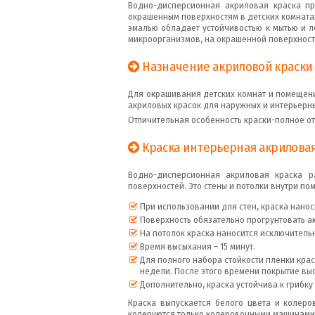
Водно-дисперсионная акриловая краска п
окрашенным поверхностям в детских комнатах
эмалью обладает устойчивостью к мытью и 
микроорганизмов, на окрашенной поверхност
Назначение акриловой краски
Для окрашивания детских комнат и помещен
акриловых красок для наружных и интерьерны
Отличительная особенность краски-полное от
Краска интерьерная акриловая
Водно-дисперсионная акриловая краска р
поверхностей. Это стены и потолки внутри по
При использовании для стен, краска нанос
Поверхность обязательно прогрунтовать а
На потолок краска наносится исключительн
Время высыхания – 15 минут.
Для полного набора стойкости пленки крас
недели. После этого времени покрытие вы
Дополнительно, краска устойчива к грибку
Краска выпускается белого цвета и колеро
колеруются только колеровочными машинами 