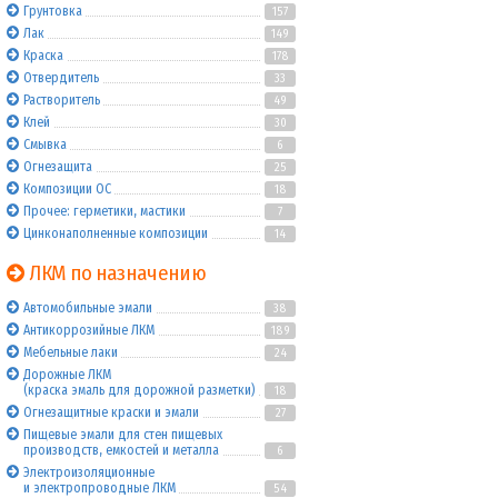
Грунтовка
157
Лак
149
Краска
178
Отвердитель
33
Растворитель
49
Клей
30
Смывка
6
Огнезащита
25
Композиции ОС
18
Прочее: герметики, мастики
7
Цинконаполненные композиции
14
ЛКМ по назначению
Автомобильные эмали
38
Антикоррозийные ЛКМ
189
Мебельные лаки
24
Дорожные ЛКМ
(краска эмаль для дорожной разметки)
18
Огнезащитные краски и эмали
27
Пищевые эмали для стен пищевых
производств, емкостей и металла
6
Электроизоляционные
и электропроводные ЛКМ
54