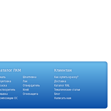
Каталог ЛКМ
Клиентам
маль
Шпатлевка
Как купить краску?
рунтовка
Лак
Доставка
раска
Отвердитель
Каталог RAL
астворитель
Клей
Тематические статьи
мывка
Огнезащита
Блог
омпозиции ОС
Написать нам