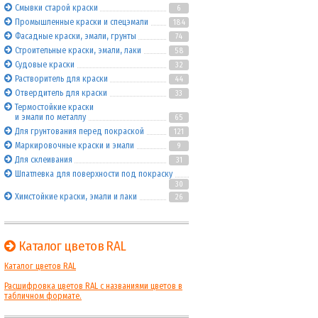
Смывки старой краски
6
Промышленные краски и спецэмали
184
Фасадные краски, эмали, грунты
74
Строительные краски, эмали, лаки
58
Судовые краски
32
Растворитель для краски
44
Отвердитель для краски
33
Термостойкие краски
и эмали по металлу
65
Для грунтования перед покраской
121
Маркировочные краски и эмали
9
Для склеивания
31
Шпатлевка для поверхности под покраску
30
Химстойкие краски, эмали и лаки
26
Каталог цветов RAL
Каталог цветов RAL
Расшифровка цветов RAL с названиями цветов в
табличном формате.