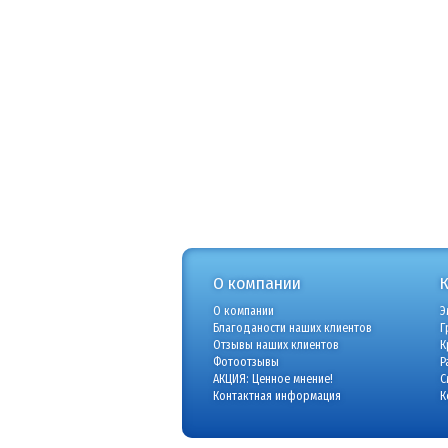
О компании
О компании
Э
Благоданости наших клиентов
Г
Отзывы наших клиентов
К
Фотоотзывы
Р
АКЦИЯ: Ценное мнение!
С
Контактная информация
К