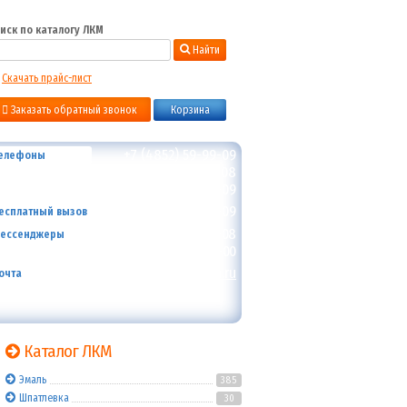
иск по каталогу ЛКМ
Найти
Скачать прайс-лист
Заказать обратный звонок
Корзина
+7 (4852) 59-99-09
елефоны
+7 (4852) 59-99-08
+7 (4852) 33-59-09
8-800-700-59-09
есплатный вызов
+7 (910) 973-59-08
ессенджеры
+7 (910) 973-01-00
info@lakokraska-ya.ru
очта
Каталог ЛКМ
Эмаль
385
Шпатлевка
30