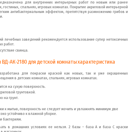
редназначена для внутренних интерьерных работ по новым или ранее
, гостиных, спальнях, игровых комнатах. Покрытие акриловой интерьерной
легким антибактериальным эффектом, препятствуя размножению грибов и
и.
ий лечебных заведений рекомендуется использование супер нетоксичных
х работ.
сутствие свинца.
 ВД-АК-2180 для детской комнаты характеристика
азработана для покраски краской как новых, так и уже окрашенных
мещения в детских комнатах, спальнях, игровых комнатах.
ится на сухую поверхность.
криловой грунтовкой.
о на грунт.
ки к мытью, поверхность не следует мочить и увлажнять минимум две
соко устойчиво к влажной уборке.
 и бактериям.
вать в домашних условиях ее нельзя. 2 базы – база А и база С краски
в магазинах.