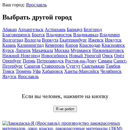
Ваш город:
Ярославль
Выбрать другой город
Абакан
Архангельск
Астрахань
Барнаул
Белгород
Благовещенск
Братск
Владивосток
Владикавказ
Владимир
Волгоград
Вологда
Воркута
Екатеринбург
Ижевск
Иркутск
Казань
Калининград
Кемерово
Киров
Краснодар
Красноярск
Курск
Липецк
Махачкала
Москва
Мурманск
Нижневартовск
Нижний Новгород
Новосибирск
Новый Уренгой
Омск
Орёл
Оренбург
Пермь
Петрозаводск
Ростов-на-Дону
Самара
Санкт-
Петербург
Саратов
Ставрополь
Сургут
Сыктывкар
Тамбов
Томск
Тюмень
Уфа
Хабаровск
Ханты-Мансийск
Челябинск
Якутск
Ярославль
Если вы человек, нажмите на кнопку
Я не робот