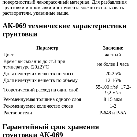
поверхностный лакокрасочный материал. Для разбавления
грунтовки и промывки инструмента можно использовать
растворители, указанные выше.
АК-069 технические характеристики
грунтовки
Параметр
Значение
Цвет
желтый
Время высыхания до ст.3 при
не более 1 часа
температуре (20±2)°C
Доля нелетучих веществ по массе
20-25%
Доля нелетучих веществ по объему
12-16%
55-100 г/м², 17,2-
Теоретический расход на один слой
9,2 м²/л
Рекомендуемая толщина одного слоя
8-15 мкм
Рекомендуемое количество слоев
1-2
Растворители
Р-648 и Р-5А
Гарантийный срок хранения
грунтовки АК-069