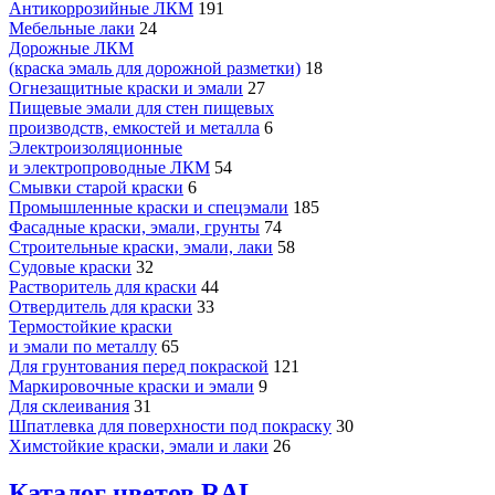
Антикоррозийные ЛКМ
191
Мебельные лаки
24
Дорожные ЛКМ
(краска эмаль для дорожной разметки)
18
Огнезащитные краски и эмали
27
Пищевые эмали для стен пищевых
производств, емкостей и металла
6
Электроизоляционные
и электропроводные ЛКМ
54
Смывки старой краски
6
Промышленные краски и спецэмали
185
Фасадные краски, эмали, грунты
74
Строительные краски, эмали, лаки
58
Судовые краски
32
Растворитель для краски
44
Отвердитель для краски
33
Термостойкие краски
и эмали по металлу
65
Для грунтования перед покраской
121
Маркировочные краски и эмали
9
Для склеивания
31
Шпатлевка для поверхности под покраску
30
Химстойкие краски, эмали и лаки
26
Каталог цветов RAL