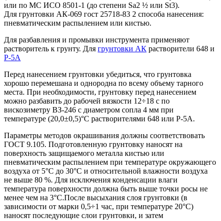
или по МС ИСО 8501-1 (до степени Sa2 ½ или St3).
Для грунтовки АК-069 гост 25718-83 2 способа нанесения:
пневматическим распылением или кистью.
Для разбавления и промывки инструмента применяют
растворитель к грунту. Для
грунтовки АК
растворители 648 и
Р-5А
Перед нанесением грунтовки убедиться, что грунтовка
хорошо перемешана и однородна по всему объему тарного
места. При необходимости, грунтовку перед нанесением
можно разбавить до рабочей вязкости 12÷18 с по
вискозиметру ВЗ-246 с диаметром соплa 4 мм при
температуре (20,0±0,5)°С растворителями 648 или Р-5А.
Параметры методов окрашивания должны соответствовать
ГОСТ 9.105. Подготовленную грунтовку наносят на
поверхность защищаемого металла кистью или
пневматическим распылением при температуре окружающего
воздуха от 5°C до 30°C и относительной влажности воздуха
не выше 80 %. Для исключения конденсации влаги
температура поверхности должна быть выше точки росы не
менее чем на 3°C.После высыхания слоя грунтовки (в
зависимости от марки 0,5÷1 час, при температуре 20°C)
наносят последующие слои грунтовки, и затем