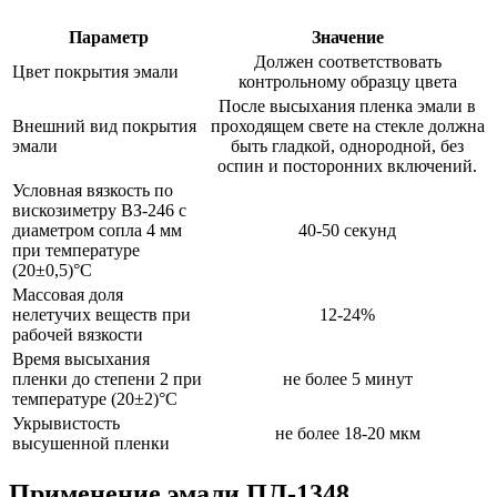
Параметр
Значение
Должен соответствовать
Цвет покрытия эмали
контрольному образцу цвета
После высыхания пленка эмали в
Внешний вид покрытия
проходящем свете на стекле должна
эмали
быть гладкой, однородной, без
оспин и посторонних включений.
Условная вязкость по
вискозиметру ВЗ-246 с
диаметром сопла 4 мм
40-50 секунд
при температуре
(20±0,5)°С
Массовая доля
нелетучих веществ при
12-24%
рабочей вязкости
Время высыхания
пленки до степени 2 при
не более 5 минут
температуре (20±2)°С
Укрывистость
не более 18-20 мкм
высушенной пленки
Применение эмали ПЛ-1348