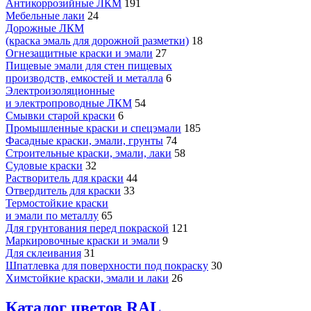
Антикоррозийные ЛКМ
191
Мебельные лаки
24
Дорожные ЛКМ
(краска эмаль для дорожной разметки)
18
Огнезащитные краски и эмали
27
Пищевые эмали для стен пищевых
производств, емкостей и металла
6
Электроизоляционные
и электропроводные ЛКМ
54
Смывки старой краски
6
Промышленные краски и спецэмали
185
Фасадные краски, эмали, грунты
74
Строительные краски, эмали, лаки
58
Судовые краски
32
Растворитель для краски
44
Отвердитель для краски
33
Термостойкие краски
и эмали по металлу
65
Для грунтования перед покраской
121
Маркировочные краски и эмали
9
Для склеивания
31
Шпатлевка для поверхности под покраску
30
Химстойкие краски, эмали и лаки
26
Каталог цветов RAL