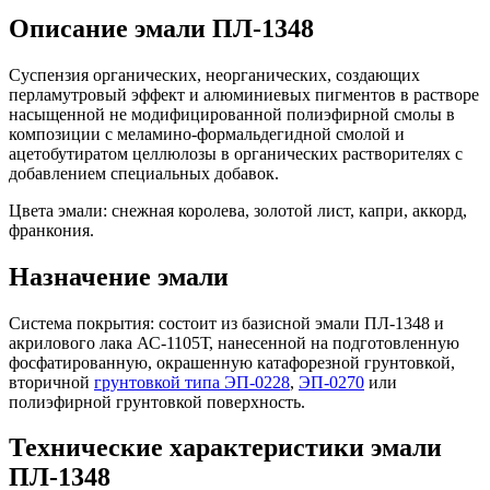
Описание эмали ПЛ-1348
Суспензия органических, неорганических, создающих
перламутровый эффект и алюминиевых пигментов в растворе
насыщенной не модифицированной полиэфирной смолы в
композиции с меламино-формальдегидной смолой и
ацетобутиратом целлюлозы в органических растворителях с
добавлением специальных добавок.
Цвета эмали: снежная королева, золотой лист, капри, аккорд,
франкония.
Назначение эмали
Система покрытия: состоит из базисной эмали ПЛ-1348 и
акрилового лака АС-1105Т, нанесенной на подготовленную
фосфатированную, окрашенную катафорезной грунтовкой,
вторичной
грунтовкой типа ЭП-0228
,
ЭП-0270
или
полиэфирной грунтовкой поверхность.
Технические характеристики эмали
ПЛ-1348