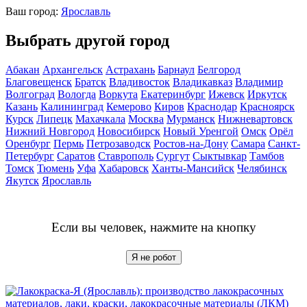
Ваш город:
Ярославль
Выбрать другой город
Абакан
Архангельск
Астрахань
Барнаул
Белгород
Благовещенск
Братск
Владивосток
Владикавказ
Владимир
Волгоград
Вологда
Воркута
Екатеринбург
Ижевск
Иркутск
Казань
Калининград
Кемерово
Киров
Краснодар
Красноярск
Курск
Липецк
Махачкала
Москва
Мурманск
Нижневартовск
Нижний Новгород
Новосибирск
Новый Уренгой
Омск
Орёл
Оренбург
Пермь
Петрозаводск
Ростов-на-Дону
Самара
Санкт-
Петербург
Саратов
Ставрополь
Сургут
Сыктывкар
Тамбов
Томск
Тюмень
Уфа
Хабаровск
Ханты-Мансийск
Челябинск
Якутск
Ярославль
Если вы человек, нажмите на кнопку
Я не робот